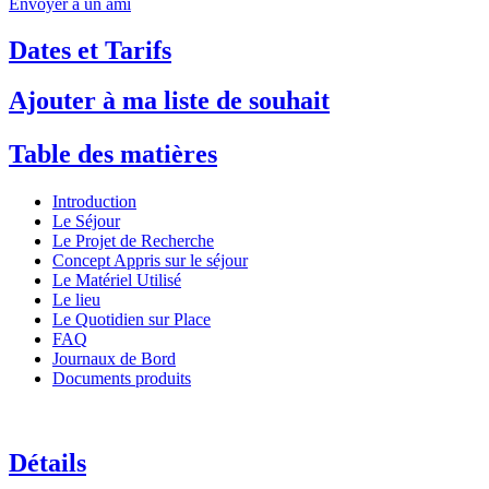
Envoyer à un ami
Dates et Tarifs
Ajouter à ma liste de souhait
Table des matières
Introduction
Le Séjour
Le Projet de Recherche
Concept Appris sur le séjour
Le Matériel Utilisé
Le lieu
Le Quotidien sur Place
FAQ
Journaux de Bord
Documents produits
Détails