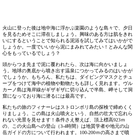
火山に登った後は地中海に浮かぶ楽園のような島々で、夕日
を見るためそこに滞在しましょう。興味のある方は肌をきれ
いにするということで知られる泥浴を試してみてはいかがで
しょうか。一度でいいから泥にまみれてみたい！とみんな関
心をもっているでしょう？
頭からつま先まで泥に覆われたら、次は海に向かいましょ
う。地球の奥底から噴き出す温泉につかってみるのはいかが
でしょうか。もちろん、私たちは、ダイビングマスクとチュ
ーブをつけて海中の植物や動物たちも詳しく見れます。ヴル
カーノ島は海岸線がギザギザに切り込んで半島、岬そして洞
窟になっており海に潜るには最高です。
私たちの旅のフィナーレはストロンボリ島の探検で締めくく
りましょう。この島は火山噴火という、自然の壮大で忘れら
れない光景を見せます！条件さえ整えば、頂上標高923ｍ
の、この火山島への登山（3-4時間）は地質学者や地元の山
岳ガイドの方について行われます。100-200ｍの高さまで噴