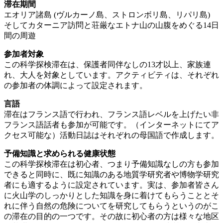
滞在期間
エオリア諸島 (ヴルカーノ島、ストロンボリ島、リパリ島)
そしてカターニア訪問と荘厳なエトナ山の山腹をめぐる14日
間の周遊
参加者対象
この科学探検滞在は、保護者同伴なしの13才以上、家族連
れ、大人を対象としています。アクティビティは、それぞれ
の参加者の体調によって設定されます。
言語
滞在はフランス語で行われ、フランス語レベルを上げたい非
フランス語話者も参加が可能です。（インターネットにてア
クセス可能な）活動日誌はそれぞれの母国語で作成します。
予備知識と求められる健康状態
この科学探検滞在は初心者、つまり予備知識なしの方も参加
できると同時に、既に知識のある地質学研究者や博物学研究
者にも適するように設定されています。実は、参加者皆さん
に火山学のしっかりとした知識を身に着けてもらうこととそ
れに伴う自然の危険についてを研究してもらうというのがこ
の滞在の目的の一つです。その故に初心者の方は様々な地区