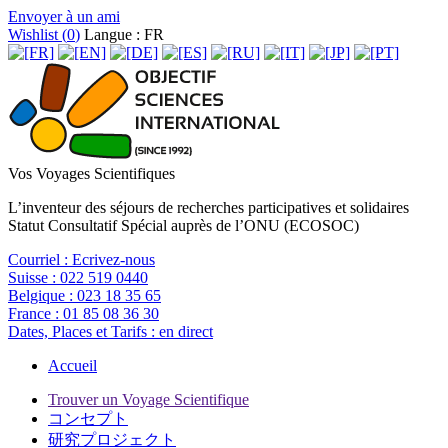
Envoyer à un ami
Wishlist (
0
)
Langue : FR
Vos Voyages Scientifiques
L’inventeur des séjours de recherches participatives et solidaires
Statut Consultatif Spécial auprès de l’ONU (ECOSOC)
Courriel :
Ecrivez-nous
Suisse :
022 519 0440
Belgique :
023 18 35 65
France :
01 85 08 36 30
Dates, Places et Tarifs :
en direct
Accueil
Trouver un Voyage Scientifique
コンセプト
研究プロジェクト