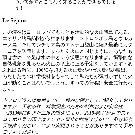
ついて余すところなく知ることができるでしょ
う！
Le Séjour
この滞在はヨーロッパでもっとも活動的な火山諸島である、
エオリア諸島訪問から始まります：ストロンボリ島とヴルカ
ーノ島、そしてシチリア島のエトナ山登山に続き最後にカタ
ーニアを訪問します。まったく火山と同じように、あなたも
頭は雲の上で足は水の中という状態になりますよ。衝撃的な
自然現象を見るため火山の頂上に上る予定をしています：あ
ふれ出る溶岩、100°Cを超える火山爆発やガス爆発の噴出。
わたしたちの科学機材をもってして私たちが気付かずして火
山が動くことはないでしょう。すべての行程は安全に行われ
ます。
本プログラムは参考までに一般的な例としてご紹介しており
ますが、天候条件、科学調査のための制約および安全性
（2019年に起きた二度の噴火により、2019年9月時点でスト
ロンボリ島の頂上はアクセス禁止の状態ですので、引き続き
要観察ください）により変更されることがありますので予め
ご了承ください。