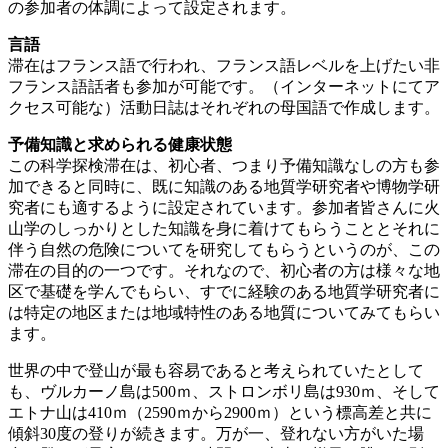
の参加者の体調によって設定されます。
言語
滞在はフランス語で行われ、フランス語レベルを上げたい非
フランス語話者も参加が可能です。（インターネットにてア
クセス可能な）活動日誌はそれぞれの母国語で作成します。
予備知識と求められる健康状態
この科学探検滞在は、初心者、つまり予備知識なしの方も参
加できると同時に、既に知識のある地質学研究者や博物学研
究者にも適するように設定されています。参加者皆さんに火
山学のしっかりとした知識を身に着けてもらうこととそれに
伴う自然の危険についてを研究してもらうというのが、この
滞在の目的の一つです。それなので、初心者の方は様々な地
区で基礎を学んでもらい、すでに経験のある地質学研究者に
は特定の地区または地域特性のある地質についてみてもらい
ます。
世界の中で登山が最も容易であると考えられていたとして
も、ヴルカーノ島は500ｍ、ストロンボリ島は930ｍ、そして
エトナ山は410ｍ（2590ｍから2900ｍ）という標高差と共に
傾斜30度の登りが続きます。万が一、登れない方がいた場