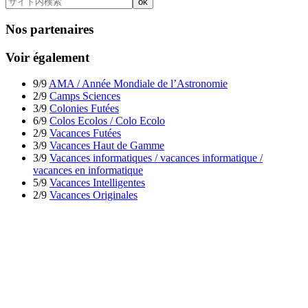
Nos partenaires
Voir également
9/9
AMA / Année Mondiale de l’Astronomie
2/9
Camps Sciences
3/9
Colonies Futées
6/9
Colos Ecolos / Colo Ecolo
2/9
Vacances Futées
3/9
Vacances Haut de Gamme
3/9
Vacances informatiques / vacances informatique /
vacances en informatique
5/9
Vacances Intelligentes
2/9
Vacances Originales