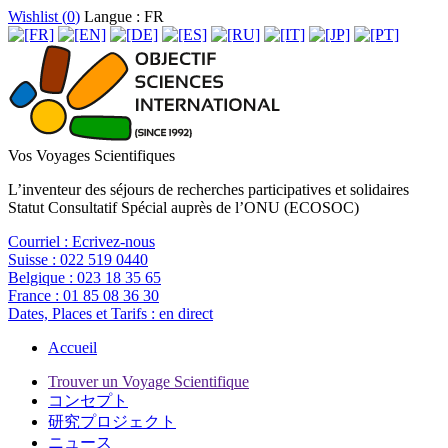
Wishlist (
0
)
Langue : FR
Vos Voyages Scientifiques
L’inventeur des séjours de recherches participatives et solidaires
Statut Consultatif Spécial auprès de l’ONU (ECOSOC)
Courriel :
Ecrivez-nous
Suisse :
022 519 0440
Belgique :
023 18 35 65
France :
01 85 08 36 30
Dates, Places et Tarifs :
en direct
Accueil
Trouver un Voyage Scientifique
コンセプト
研究プロジェクト
ニュース