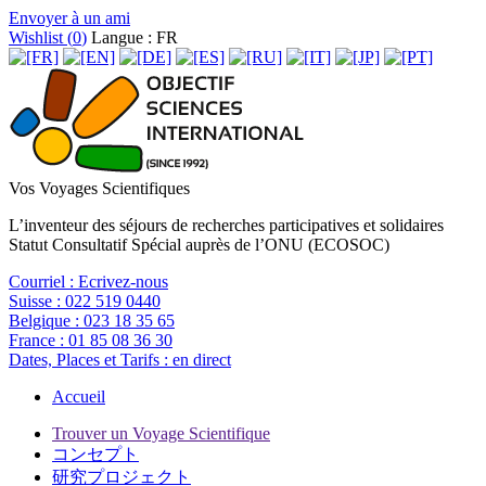
Envoyer à un ami
Wishlist (
0
)
Langue : FR
Vos Voyages Scientifiques
L’inventeur des séjours de recherches participatives et solidaires
Statut Consultatif Spécial auprès de l’ONU (ECOSOC)
Courriel :
Ecrivez-nous
Suisse :
022 519 0440
Belgique :
023 18 35 65
France :
01 85 08 36 30
Dates, Places et Tarifs :
en direct
Accueil
Trouver un Voyage Scientifique
コンセプト
研究プロジェクト