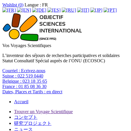
Wishlist (
0
)
Langue : FR
Vos Voyages Scientifiques
L’inventeur des séjours de recherches participatives et solidaires
Statut Consultatif Spécial auprès de l’ONU (ECOSOC)
Courriel :
Ecrivez-nous
Suisse :
022 519 0440
Belgique :
023 18 35 65
France :
01 85 08 36 30
Dates, Places et Tarifs :
en direct
Accueil
Trouver un Voyage Scientifique
コンセプト
研究プロジェクト
ニュース