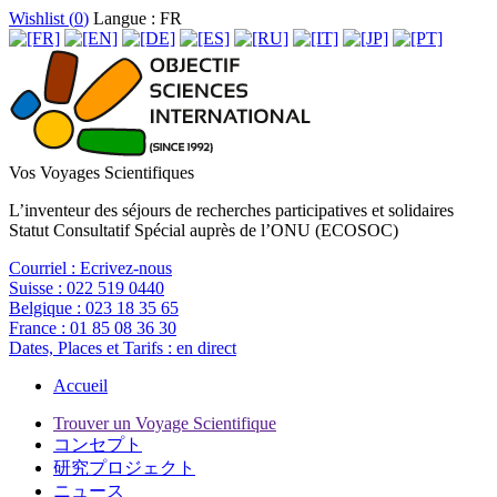
Wishlist (
0
)
Langue : FR
Vos Voyages Scientifiques
L’inventeur des séjours de recherches participatives et solidaires
Statut Consultatif Spécial auprès de l’ONU (ECOSOC)
Courriel :
Ecrivez-nous
Suisse :
022 519 0440
Belgique :
023 18 35 65
France :
01 85 08 36 30
Dates, Places et Tarifs :
en direct
Accueil
Trouver un Voyage Scientifique
コンセプト
研究プロジェクト
ニュース