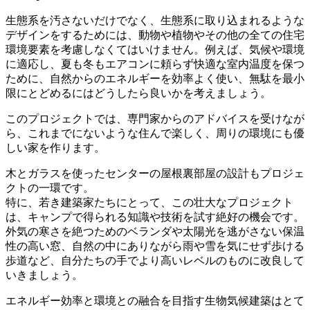
生態系を汚さないだけでなく、生態系に取り込まれるような
デザインをするためには、動物や植物やその他の全ての住宅
環境要素を考慮しなくてはいけません。例えば、気候や環境
に適応し、夏も冬もエアコンに頼らず快適な室内温度を保つ
ために、自然からのエネルギーを効率よく使い、無駄を最小
限にとどめるにはどうしたら良いかを考えましょう。
このプロジェクトでは、専門家からのアドバイスを受けなが
ら、これまでにないような住んで楽しく、周りの環境にも優
しい家を作ります。
木とガラスを使ったセンターの屋根裏部屋の設計もプロジェ
クトの一環です。
特に、若き建築家たちにとって、この壮大なプロジェクト
は、キャンプで得られる知識や技術を試す絶好の機会です。
外気の寒さを絶つためのベランダや太陽光を逃がさない保温
性の高い窓、自然の中にありながら雨や雪を気にせず歩ける
歩道など、自分たちの手でより高いレベルのものに改良して
いきましょう。
エネルギー効率と環境との融合を目指す生物気候建築はとて