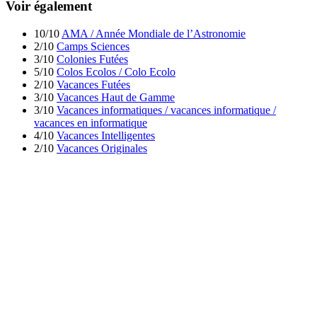
Voir également
10/10
AMA / Année Mondiale de l’Astronomie
2/10
Camps Sciences
3/10
Colonies Futées
5/10
Colos Ecolos / Colo Ecolo
2/10
Vacances Futées
3/10
Vacances Haut de Gamme
3/10
Vacances informatiques / vacances informatique /
vacances en informatique
4/10
Vacances Intelligentes
2/10
Vacances Originales