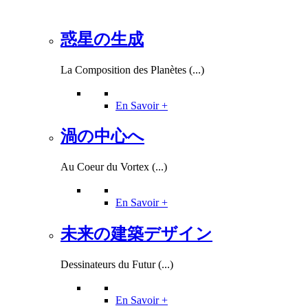
惑星の生成
La Composition des Planètes (...)
En Savoir +
渦の中心へ
Au Coeur du Vortex (...)
En Savoir +
未来の建築デザイン
Dessinateurs du Futur (...)
En Savoir +