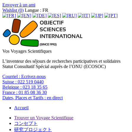
Envoyer à un ami
Wishlist (
0
)
Langue : FR
Vos Voyages Scientifiques
L’inventeur des séjours de recherches participatives et solidaires
Statut Consultatif Spécial auprès de l’ONU (ECOSOC)
Courriel :
Ecrivez-nous
Suisse :
022 519 0440
Belgique :
023 18 35 65
France :
01 85 08 36 30
Dates, Places et Tarifs :
en direct
Accueil
Trouver un Voyage Scientifique
コンセプト
研究プロジェクト