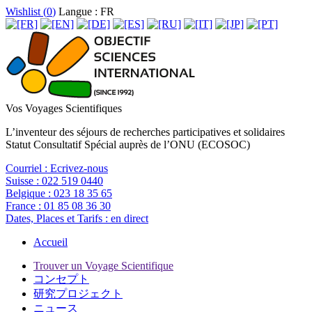
Wishlist (
0
)
Langue : FR
Vos Voyages Scientifiques
L’inventeur des séjours de recherches participatives et solidaires
Statut Consultatif Spécial auprès de l’ONU (ECOSOC)
Courriel :
Ecrivez-nous
Suisse :
022 519 0440
Belgique :
023 18 35 65
France :
01 85 08 36 30
Dates, Places et Tarifs :
en direct
Accueil
Trouver un Voyage Scientifique
コンセプト
研究プロジェクト
ニュース