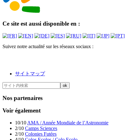
Ce site est aussi disponible en :
Suivez notre actualité sur les réseaux sociaux :
サイトマップ
Nos partenaires
Voir également
10/10
AMA / Année Mondiale de l’Astronomie
2/10
Camps Sciences
2/10
Colonies Futées
4/10
Colos Ecolos / Colo Ecolo