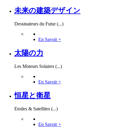
未来の建築デザイン
Dessinateurs du Futur (...)
En Savoir +
太陽の力
Les Moteurs Solaires (...)
En Savoir +
恒星と衛星
Etoiles & Satellites (...)
En Savoir +