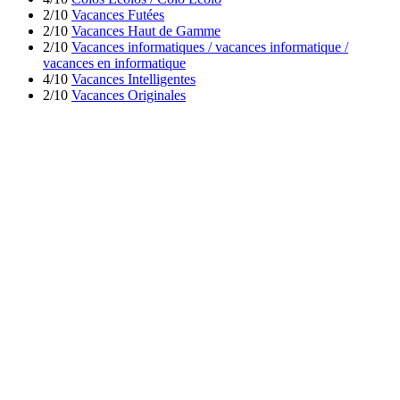
2/10
Vacances Futées
2/10
Vacances Haut de Gamme
2/10
Vacances informatiques / vacances informatique /
vacances en informatique
4/10
Vacances Intelligentes
2/10
Vacances Originales