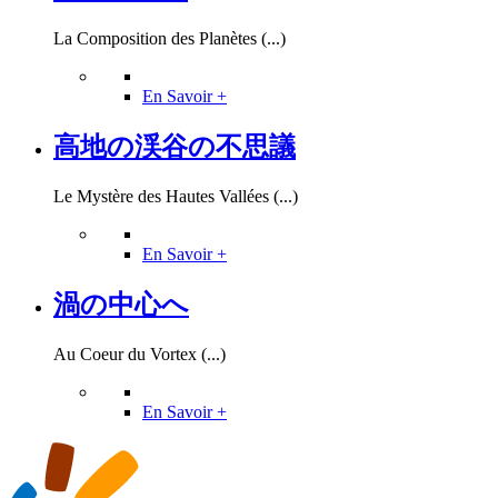
La Composition des Planètes (...)
En Savoir +
高地の渓谷の不思議
Le Mystère des Hautes Vallées (...)
En Savoir +
渦の中心へ
Au Coeur du Vortex (...)
En Savoir +