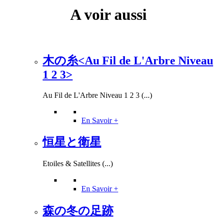
A voir aussi
木の糸<Au Fil de L'Arbre Niveau
1 2 3>
Au Fil de L'Arbre Niveau 1 2 3 (...)
En Savoir +
恒星と衛星
Etoiles & Satellites (...)
En Savoir +
森の冬の足跡