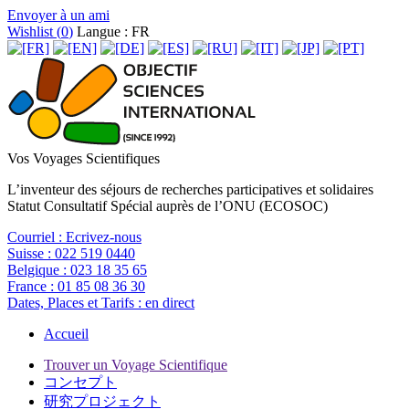
Envoyer à un ami
Wishlist (
0
)
Langue : FR
Vos Voyages Scientifiques
L’inventeur des séjours de recherches participatives et solidaires
Statut Consultatif Spécial auprès de l’ONU (ECOSOC)
Courriel :
Ecrivez-nous
Suisse :
022 519 0440
Belgique :
023 18 35 65
France :
01 85 08 36 30
Dates, Places et Tarifs :
en direct
Accueil
Trouver un Voyage Scientifique
コンセプト
研究プロジェクト