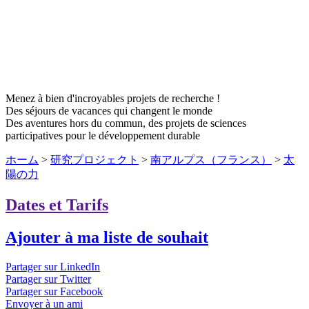
Menez à bien d'incroyables projets de recherche !
Des séjours de vacances qui changent le monde
Des aventures hors du commun, des projets de sciences
participatives pour le développement durable
ホーム
>
研究プロジェクト
>
南アルプス（フランス）
>
太
陽の力
Dates et Tarifs
Ajouter à ma liste de souhait
Partager sur LinkedIn
Partager sur Twitter
Partager sur Facebook
Envoyer à un ami