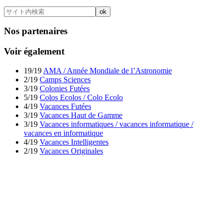
Nos partenaires
Voir également
19/19
AMA / Année Mondiale de l’Astronomie
2/19
Camps Sciences
3/19
Colonies Futées
5/19
Colos Ecolos / Colo Ecolo
4/19
Vacances Futées
3/19
Vacances Haut de Gamme
3/19
Vacances informatiques / vacances informatique /
vacances en informatique
4/19
Vacances Intelligentes
2/19
Vacances Originales