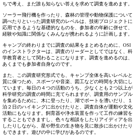
ちで考え、まだ誰も知らない答えを求めて調査を進めます。
ソーラー飛行機を作ったり、森林の管理や動物保護について
調べたりといった調査研究のレベルは、技術プロジェクトに
応用できるような基礎的なものを、参加者の年齢に併せて、
経験や知識に関係なくみんなが携われるように計画します。
キャンプの終わりまでに調査の結果をまとめるために、OSI
のインストラクターは、調査のリーダーとしてではなく、科
学教育者として関わることになります。調査を進めるのは、
あくまでも参加者自身なのです。
また、この調査研究形式でも、キャンプ全体を高いレベルと
質に保つため、スポーツや音楽、図工などの時間を大切にし
ています。毎日の４つの活動のうち、少なくとも２つ以上が
科学研究の調査の時間に充てられますが、調査用のサンプル
を集めるために、木に登ったり、湖でボートを漕いだり、１
泊２日のハイキングに出かけたりと、調査自体が運動や文化
活動にもなります。飼育器や浄水装置を作って工作の練習を
することもできますし、色々な相談をしたりアイディアを出
したりしながら、星や野生の生き物を見に散歩に出かけたり
もできます。遊びの中に学びがあるのです。