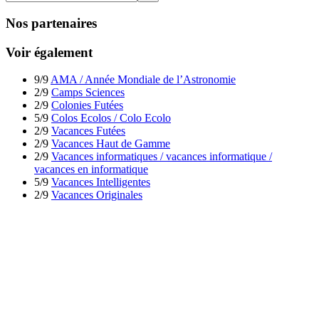
Nos partenaires
Voir également
9/9
AMA / Année Mondiale de l’Astronomie
2/9
Camps Sciences
2/9
Colonies Futées
5/9
Colos Ecolos / Colo Ecolo
2/9
Vacances Futées
2/9
Vacances Haut de Gamme
2/9
Vacances informatiques / vacances informatique /
vacances en informatique
5/9
Vacances Intelligentes
2/9
Vacances Originales