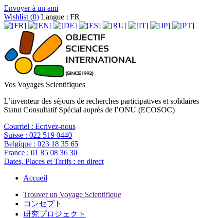
Envoyer à un ami
Wishlist (
0
)
Langue : FR
Vos Voyages Scientifiques
L’inventeur des séjours de recherches participatives et solidaires
Statut Consultatif Spécial auprès de l’ONU (ECOSOC)
Courriel :
Ecrivez-nous
Suisse :
022 519 0440
Belgique :
023 18 35 65
France :
01 85 08 36 30
Dates, Places et Tarifs :
en direct
Accueil
Trouver un Voyage Scientifique
コンセプト
研究プロジェクト