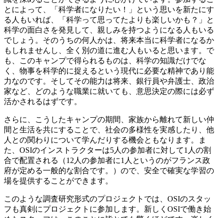
とによって、「科学者になりたい！」という思いを新たにす
る人もいれば、「科学って思ってたよりも楽しいかも？」と
科学の面白さを発見して、親しみを持つようになる人もいる
でしょう。そのうちの何人かは、将来本当に科学者になるか
もしれませんし、全く別の道に進む人もいると思います。で
も、このキャンプで得られるものは、科学の知識だけでな
く、物事を科学的に捉えるという現代に必要な精神であり能
力なのです。そしてその能力は将来、銀行員や弁護士、政治
家など、どのような職業に就いても、意思決定の際には必ず
活かされるはずです。
さらに、こうしたキャンプの期間、家族から離れて新しい仲
間と生活を共にすることで、社会の多様性を実感したり、他
人との関わりについて学んだりする機会ともなります。ま
た、OSIのインストラクターは5人の参加者に対して1人の割
合で配置される（12人の参加者に1人というのがフランス政
府が定める一般的な割合です。）ので、安全で確実な学習の
場を提供することができます。
このような調査研究形式のプロジェクトでは、OSIのスタッ
フも真剣にプロジェクトに参加します。新しくOSIで働き始