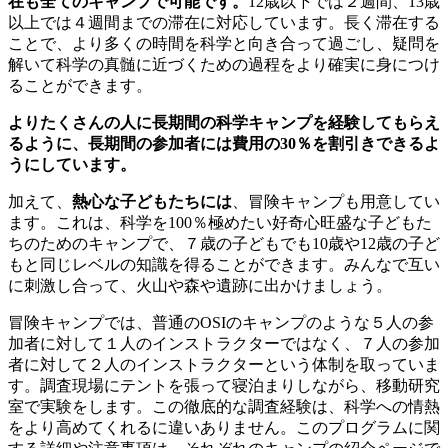
在も全てのキャンプで可能です。
12歳以下では２週間、13歳
以上では４週間までの滞在に対応しています。長く滞在する
ことで、より多くの時間を科学と向き合って過ごし、疑問を
解いて科学の真髄に近づくための過程をより確実に身につけ
ることができます。
よりたくさんの人に長期間の科学キャンプを経験してもらえ
るように、長期間の参加者には費用の30％を割引きできるよ
うにしています。
加えて、
熱心な子どもたちには
、冒険キャンプも用意してい
ます。これは、科学を100％極めたい好奇心旺盛な子どもた
ちのためのキャンプで、７歳の子どもでも10歳や12歳の子ど
もと同じレベルの知識を得ることができます。みんなで互い
に刺激し合って、火山や森や遺跡に出かけましょう。
冒険キャンプでは、普通のOSIのキャンプのような５人の参
加者に対して１人のインストラクターではなく、７人の参加
者に対して２人のインストラクターという体制を取っていま
す。調査現場にテントを張って寝泊まりしながら、移動研究
室で実験をします。この徹底的な調査経験は、科学への情熱
をより高めてくれるに違いありません。このプログラムに関