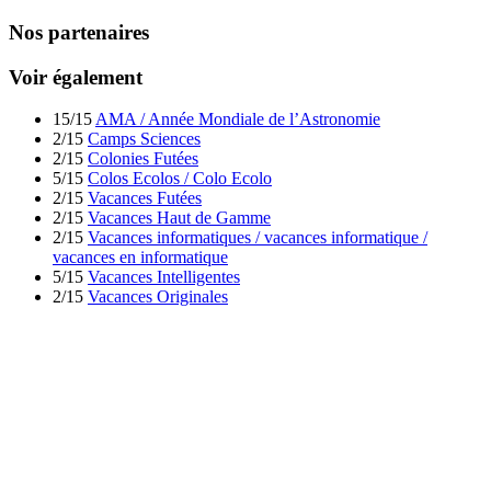
Nos partenaires
Voir également
15/15
AMA / Année Mondiale de l’Astronomie
2/15
Camps Sciences
2/15
Colonies Futées
5/15
Colos Ecolos / Colo Ecolo
2/15
Vacances Futées
2/15
Vacances Haut de Gamme
2/15
Vacances informatiques / vacances informatique /
vacances en informatique
5/15
Vacances Intelligentes
2/15
Vacances Originales