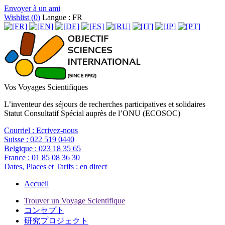
Envoyer à un ami
Wishlist (
0
)
Langue : FR
Vos Voyages Scientifiques
L’inventeur des séjours de recherches participatives et solidaires
Statut Consultatif Spécial auprès de l’ONU (ECOSOC)
Courriel :
Ecrivez-nous
Suisse :
022 519 0440
Belgique :
023 18 35 65
France :
01 85 08 36 30
Dates, Places et Tarifs :
en direct
Accueil
Trouver un Voyage Scientifique
コンセプト
研究プロジェクト