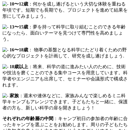
10〜12歳
：何かを成し遂げるという大切な体験を重ねる
年頃です。短期でも長期でも、プロジェクトを進めて結果を
形にしてみましょう。
13〜15歳
：夢を持って科学に取り組むことのできる年齢
になったら、面白いテーマを見つけて専門性を高めましょ
う。
16〜18歳
： 物事の基盤となる科学にたどり着くための野
心的なプロジェクトを計画して、研究を成し遂げましょう.
18歳以上
：将来、科学の道に進みたい人のために、技術
や技法を磨くことのできる集中コースを用意しています。科
学者やエンジニアも出席して、セミナーや会議形式で構成さ
れます。
家族
：週末や連休などに、家族みんなで楽しめるミニ科
学キャンプもアレンジできます。子どもたちと一緒に、保護
者の方も、新しい科学の扉を開きましょう！
それぞれの年齢層の中間
：キャンプ初日の参加者の年齢に合
ったキャンプを選ぶことをお勧めします。周りの子どもたち