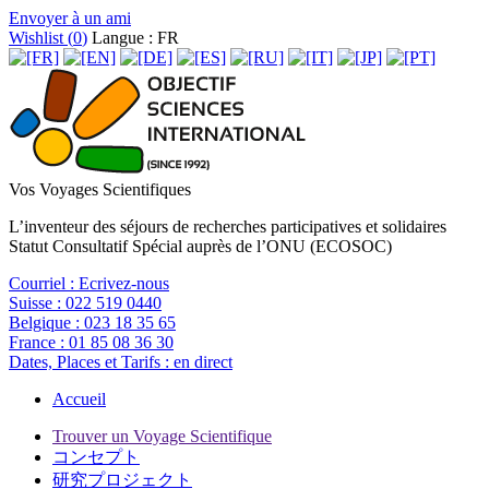
Envoyer à un ami
Wishlist (
0
)
Langue : FR
Vos Voyages Scientifiques
L’inventeur des séjours de recherches participatives et solidaires
Statut Consultatif Spécial auprès de l’ONU (ECOSOC)
Courriel :
Ecrivez-nous
Suisse :
022 519 0440
Belgique :
023 18 35 65
France :
01 85 08 36 30
Dates, Places et Tarifs :
en direct
Accueil
Trouver un Voyage Scientifique
コンセプト
研究プロジェクト