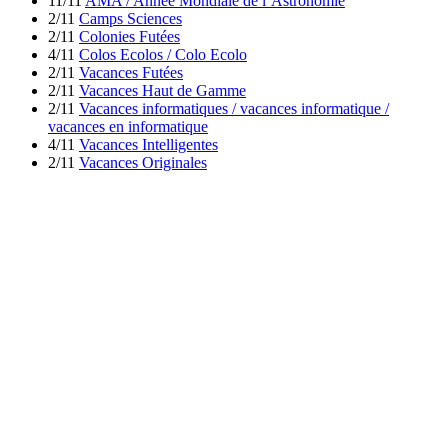
11/11
AMA / Année Mondiale de l’Astronomie
2/11
Camps Sciences
2/11
Colonies Futées
4/11
Colos Ecolos / Colo Ecolo
2/11
Vacances Futées
2/11
Vacances Haut de Gamme
2/11
Vacances informatiques / vacances informatique /
vacances en informatique
4/11
Vacances Intelligentes
2/11
Vacances Originales