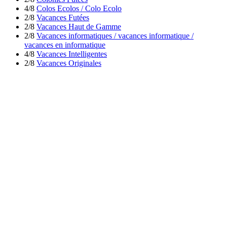
4/8
Colos Ecolos / Colo Ecolo
2/8
Vacances Futées
2/8
Vacances Haut de Gamme
2/8
Vacances informatiques / vacances informatique /
vacances en informatique
4/8
Vacances Intelligentes
2/8
Vacances Originales