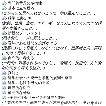
専門的背景の多様性
基本に立ち返る
(昔からの伝承を忘れないように、学び重んじること。)
科学に戻る !!!
(飢饉、健康、生命、エネルギーなどのこれまでの大きな課
題を参照すること。)
斬新なプロジェクト
(根本的なニーズに応えること。)
意味のある疑問を投げかける
(提案に対して否定的になるのではなく、提案者と共に実現
に向けて行動すること。)
自立的に考える
(一時的に影響されるのではなく、論理的、技術的、方法論
的な面から考える能力。)
真剣さ
科学社会への統合と学術的規則の尊重
科学における男女の平等
建設的な対立
補完的な分析
«実行» 社会サービスの研究と開発
(工業化の中でも倫理に適った方法を編み出し、それを実行