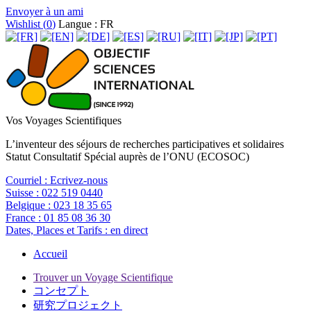
Envoyer à un ami
Wishlist (
0
)
Langue : FR
Vos Voyages Scientifiques
L’inventeur des séjours de recherches participatives et solidaires
Statut Consultatif Spécial auprès de l’ONU (ECOSOC)
Courriel :
Ecrivez-nous
Suisse :
022 519 0440
Belgique :
023 18 35 65
France :
01 85 08 36 30
Dates, Places et Tarifs :
en direct
Accueil
Trouver un Voyage Scientifique
コンセプト
研究プロジェクト