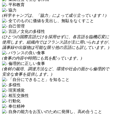
平和教育
協力
(科学キャンプは、「協力」によって成り立っています！)
全てのものに価値を見出し、無駄をなくすこと
自己管理
言語／文化の多様性
(ひとつの国際言語だけを採用せずに、各言語を臨機応変に
使用します。組織内ではフランス語が主に用いられますが、
議事録や出版物は可能な限り他の言語にも訳しています。)
バランスの良い食事
(食事の内容や時間にも気を配っています。)
倫理的に正しい食事
(食材の栽培、調達方法など、環境や社会の面から倫理的で
安全な食事を提供します。)
「自分にできること」を知ること
多様性
現実感覚
相互交換性
行動化
奉仕精神
自身の能力をお互いのために発揮し、高め合うこと