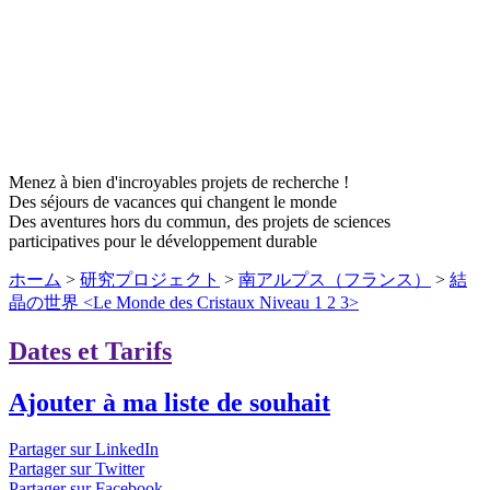
Menez à bien d'incroyables projets de recherche !
Des séjours de vacances qui changent le monde
Des aventures hors du commun, des projets de sciences
participatives pour le développement durable
ホーム
>
研究プロジェクト
>
南アルプス（フランス）
>
結
晶の世界 <Le Monde des Cristaux Niveau 1 2 3>
Dates et Tarifs
Ajouter à ma liste de souhait
Partager sur LinkedIn
Partager sur Twitter
Partager sur Facebook