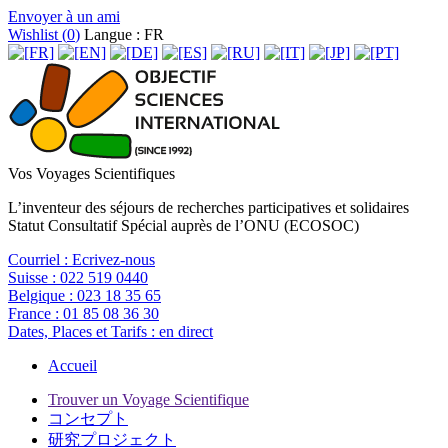
Envoyer à un ami
Wishlist (
0
)
Langue : FR
Vos Voyages Scientifiques
L’inventeur des séjours de recherches participatives et solidaires
Statut Consultatif Spécial auprès de l’ONU (ECOSOC)
Courriel :
Ecrivez-nous
Suisse :
022 519 0440
Belgique :
023 18 35 65
France :
01 85 08 36 30
Dates, Places et Tarifs :
en direct
Accueil
Trouver un Voyage Scientifique
コンセプト
研究プロジェクト