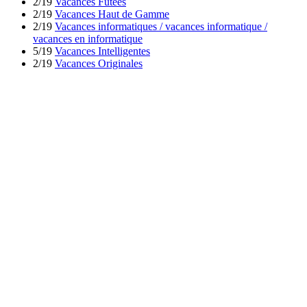
2/19
Vacances Futées
2/19
Vacances Haut de Gamme
2/19
Vacances informatiques / vacances informatique /
vacances en informatique
5/19
Vacances Intelligentes
2/19
Vacances Originales