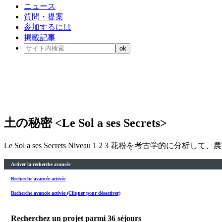
ニュース
質問・提案
参加するには
掲載記事
土の秘密 <Le Sol a ses Secrets>
Le Sol a ses Secrets Niveau 1 2 3 花粉を考古学
Activer la recherche avancée
Recherche avancée activée
Recherche avancée activée (Cliquer pour désactiver)
Recherchez un projet parmi
36
séjours