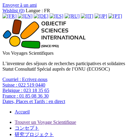
Envoyer à un ami
Wishlist (
0
)
Langue : FR
Vos Voyages Scientifiques
L’inventeur des séjours de recherches participatives et solidaires
Statut Consultatif Spécial auprès de l’ONU (ECOSOC)
Courriel :
Ecrivez-nous
Suisse :
022 519 0440
Belgique :
023 18 35 65
France :
01 85 08 36 30
Dates, Places et Tarifs :
en direct
Accueil
Trouver un Voyage Scientifique
コンセプト
研究プロジェクト