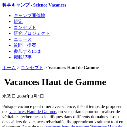
科学キャンプ - Science Vacances
キャンプ開催地
規定
コンセプト
研究プロジェクト
ニュース
質問・提案
参加するには
掲載記事
ホーム
>
コンセプト
>
Vacances Haut de Gamme
Vacances Haut de Gamme
水曜日 2009年3月4日
Puisque vacance peut rimer avec science, il était temps de proposer
des
vacances Haut de Gamme
, où vos enfants pourront réaliser de
véritables recherches scientifiques dans différents domaines. Loin
des cahiers de vacances rébarbatifs, ils apprendront vraiment tout en
s’amusant. Lors de nos
vacances haut de gamme
Vacances Haut de