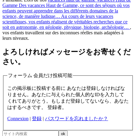
Gamme
Des vacances Haut de Gamme, ce sont des séjours où vos
enfants peuvent apprendre dans les différents domaines de la
science, de manière ludique… Au cours de leurs vacances
scientifiques, vos enfants réalisent de véritables recherches que ce
soit en astronomie, en géologie, physique, biologie, archéologie…
,
vos enfants travaillent sur des inconnues réelles mais adaptées à
leurs niveaux.
よろしければメッセージをお寄せくだ
さい。
フォーラム 会員だけ投稿可能
この掲示板に投稿する前に あなたは登録しなければな
りません。あなたに与えられた個人的なIDを入力して
くれてありがとう。もしまだ登録してないなら、あなた
はするべきです。 登録者。
Connexion
|
登録
|
パスワードを忘れましたか？