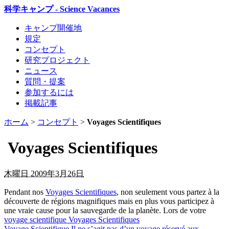
科学キャンプ - Science Vacances
キャンプ開催地
規定
コンセプト
研究プロジェクト
ニュース
質問・提案
参加するには
掲載記事
ホーム
>
コンセプト
>
Voyages Scientifiques
Voyages Scientifiques
木曜日 2009年3月26日
Pendant nos
Voyages Scientifiques
, non seulement vous partez à la
découverte de régions magnifiques mais en plus vous participez à
une vraie cause pour la sauvegarde de la planète. Lors de votre
voyage scientifique
Voyages Scientifiques
Voyage Scientifique
Il ne s’agit pas d’un voyage réservé aux