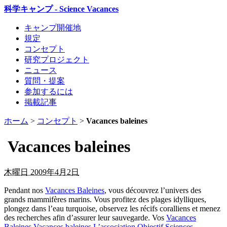
科学キャンプ - Science Vacances
キャンプ開催地
規定
コンセプト
研究プロジェクト
ニュース
質問・提案
参加するには
掲載記事
ホーム
>
コンセプト
>
Vacances baleines
Vacances baleines
木曜日 2009年4月2日
Pendant nos
Vacances Baleines
, vous découvrez l’univers des
grands mammifères marins. Vous profitez des plages idylliques,
plongez dans l’eau turquoise, observez les récifs coralliens et menez
des recherches afin d’assurer leur sauvegarde. Vos
Vacances
Baleines
Vacances baleines
L’association Objectif Sciences